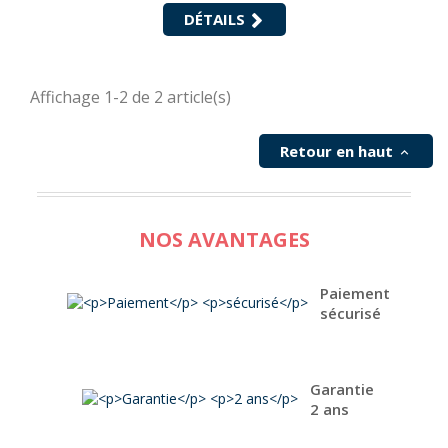
de coffre extérieur, Loquet de caisson iD1
Verrouillage Pour Mono iD3 réf 240091
DÉTAILS
Verrouillage MC8 pour Mono Design lame 8mm
réf 240053 Verrouillage MC13 pour pour Mono iD2
lame 13mm réf 240054 Loquet pour caisson Mono
iD1 réf : 241304
Affichage 1-2 de 2 article(s)
Retour en haut

NOS AVANTAGES
Paiement
sécurisé
Garantie
2 ans