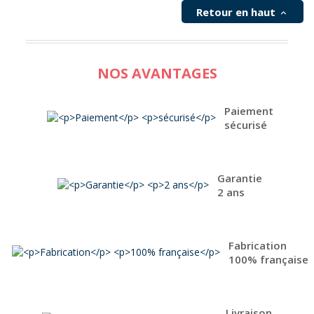
ROLAX en tant que professionnel à un prix
Retour en haut

imbattable. Découvrez dans les documents joints
les informations détaillées. Réparabilité garantie
30 ans Délai indicatif : 4 semaines. Pour une
livraison avec RDV par Geodis ajouter 1 semaine.
Pas de livraison possible en Corse
NOS AVANTAGES
Paiement
sécurisé
Garantie
2 ans
Fabrication
100% française
Livraison