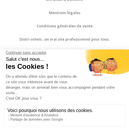
Mentions légales
Conditions générales de vente
Distri-volets : un vrai site professionnel pour tous.
Paiement sécurisé
Contactez-nous
Plan du site
Avis Clients
4.8
/
5
Commande facile à réaliser,
livraison rapide et prix très
intéressant
eKomi
Avis Clients