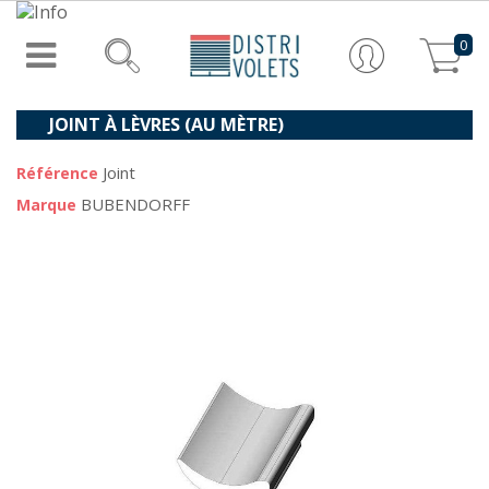
0
JOINT À LÈVRES (AU MÈTRE)
Joint
Référence
BUBENDORFF
Marque