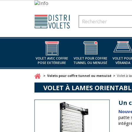
VOLET AVEC COFFRE
VOLET POUR COFFRE
VOLET POU
POSE EXTÉRIEURE
TUNNEL OU MENUISÉ
VÉRANDA
Volets pour coffre tunnel ou menuisé
Volet à l
VOLET À LAMES ORIENTAB
Un c
Nouve
patte 
intégr