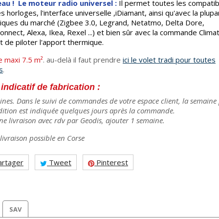
au ! Le moteur radio universel :
Il permet toutes les compatibi
s horloges, l'interface universelle ,iDiamant, ainsi qu'avec la plup
ques du marché (Zigbee 3.0, Legrand, Netatmo, Delta Dore,
nnect, Alexa, Ikea, Rexel ...) et bien sûr avec la commande Climat
 de piloter l'apport thermique.
e maxi 7.5 m²
. au-delà il faut prendre
ici le volet tradi pour toutes
s
.
 indicatif de fabrication :
ines. D
ans le suivi de commandes de votre espace client, la semaine
dition est indiquée quelques jours après la commande.
ne livraison avec rdv par Geodis, ajouter 1 semaine.
livraison possible en Corse
rtager
Tweet
Pinterest
SAV