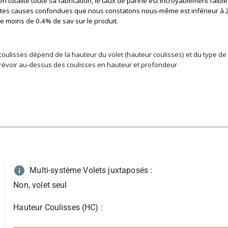
n totalité toute sa fabrication, le taux de panne est incroyablement fai
outes causes confondues que nous constatons nous-même est inférieur à 
se moins de 0.4% de sav sur le produit.
lisses dépend de la hauteur du volet (hauteur coulisses) et du type de t
prévoir au-dessus des coulisses en hauteur et profondeur
Multi-système Volets juxtaposés
:
Non, volet seul
Hauteur Coulisses (HC)
: