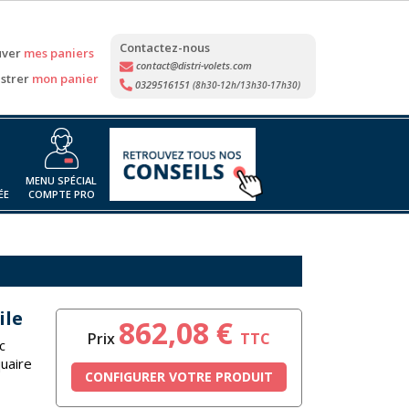
Contactez-nous
uver
mes paniers
contact@distri-volets.com
strer
mon panier
0329516151
(8h30-12h/13h30-17h30)
MENU SPÉCIAL
ÉE
COMPTE PRO
ile
862,08 €
Prix
TTC
c
quaire
CONFIGURER VOTRE PRODUIT