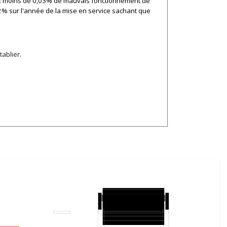
ble: moins de 0,03% de mauvais fonctionnement de
2% sur l'année de la mise en service sachant que
ablier.