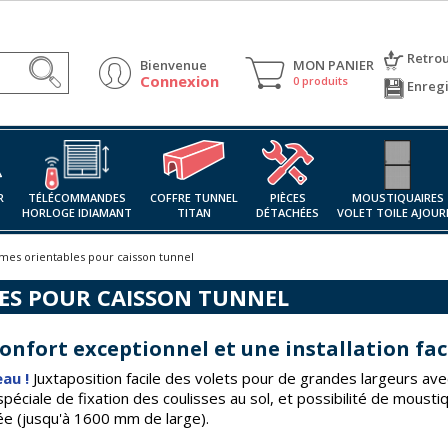
Retro
Bienvenue
MON PANIER
Connexion
0 produits
Enregi
R
TÉLÉCOMMANDES
COFFRE TUNNEL
PIÈCES
MOUSTIQUAIRES
HORLOGE IDIAMANT
TITAN
DÉTACHÉES
VOLET TOILE AJOUR
ames orientables pour caisson tunnel
LES POUR CAISSON TUNNEL
onfort exceptionnel et une installation fac
au !
Juxtaposition facile des volets pour de grandes largeurs ave
spéciale de fixation des coulisses au sol, et possibilité de mousti
ée (jusqu'à 1600 mm de large).