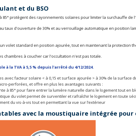
oulant et du BSO
à 85° protègent des rayonnements solaires pour limiter la surchauffe de l'
 au taux d'ouverture de 30% et au verrouillage automatique en position lame
r un volet standard en position ajourée, tout en maintenant la protection t
s chambres à coucher car l'occultation n'est pas totale.
le à la TVA à 5,5 % depuis l'arrêté du 4/12/2024.
es avec facteur solaire < à 0,15 et surface ajourée > à 30% de la surface du
icro-perforées, et offre en plus les avantages suivants :
nte à 85° pour faire entrer la lumière naturelle dans le logement tout en b
tique du volet permet de surventiler et rafraîchir le logement en toute séc
ement du vis-à-vis tout en permettant la vue sur l’extérieur
entables avec la moustiquaire intégrée pour