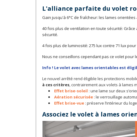
L'alliance parfaite du volet r
Gain jusqu'à 6°C de fraîcheur: les lames orientées 
40 fois plus de ventilation en toute sécurité: Grâce
sécurité.
4 fois plus de luminosité: 275 lux contre 71 lux pou
Nous ne conseillons cependant pas ce volet pour le
Info ! Le volet avec lames orientables est éligib
Le nouvel arrêté rend éligible les protections mobil
à ces critères
, contrairement aux volets à lames m
Effet brise-soleil
: une lame sur deux s’orie
Aération sécurisée
: le verrouillage automa
Effet brise-vue
: préserve l’intérieur du log
Associez le volet à lames ori