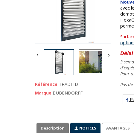
Nouve
avec le
domoti
HexaCo
permet
Surfac
option
Délai


3 sema
d'expé
Pour u
TRADI ID
Référence
Pas de 
BUBENDORFF
Marque
Pa
Description
NOTICES
AVANTAGES