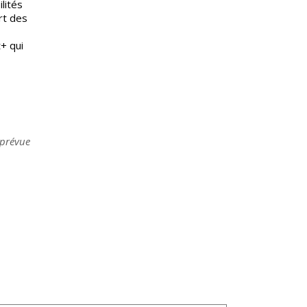
lités
art des
+ qui
 prévue